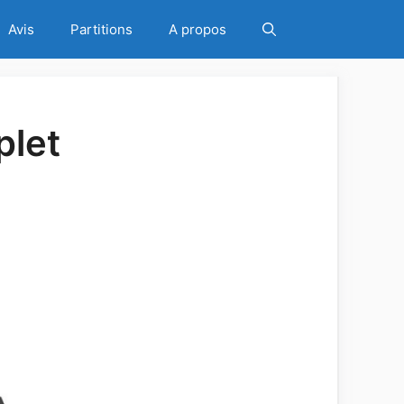
Avis
Partitions
A propos
plet