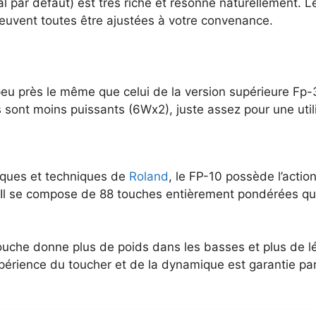
al par défaut) est très riche et résonne naturellement. 
peuvent toutes être ajustées à votre convenance.
peu près le même que celui de la version supérieure Fp
rs sont moins puissants (6Wx2), juste assez pour une uti
iques et techniques de
Roland
, le FP-10 possède l’actio
l se compose de 88 touches entièrement pondérées qui r
ouche donne plus de poids dans les basses et plus de 
xpérience du toucher et de la dynamique est garantie pa