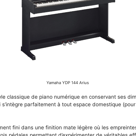
Yamaha YDP 144 Arius
e classique de piano numérique en conservant ses dim
 s’intègre parfaitement à tout espace domestique (pour l
nt fini dans une finition mate légère où les empreintes d
ois pédales permettant d’expérimenter de véritables ef