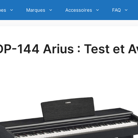
pes
Marques
Accessoires
FAQ
-144 Arius : Test et A