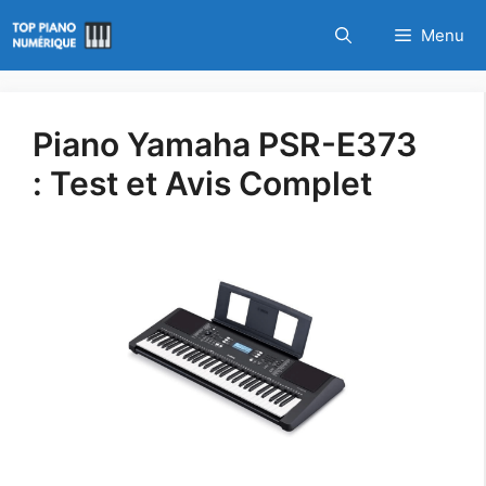
Aller
Menu
au
contenu
Piano Yamaha PSR-E373
: Test et Avis Complet