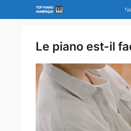
Aller
Ty
au
contenu
Le piano est-il f