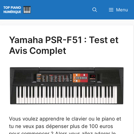
Aller
Menu
au
contenu
Yamaha PSR-F51 : Test et
Avis Complet
Vous voulez apprendre le clavier ou le piano et
tu ne veux pas dépenser plus de 100 euros
pour commencer ? Alors vous allez adorer le