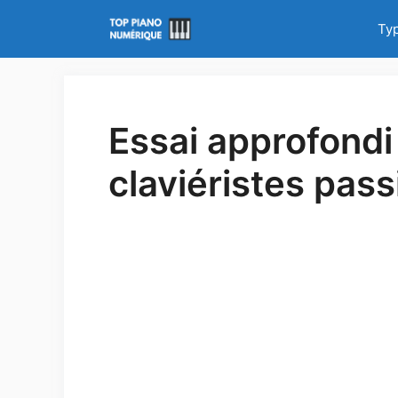
Aller
Ty
au
contenu
Essai approfondi
claviéristes pas